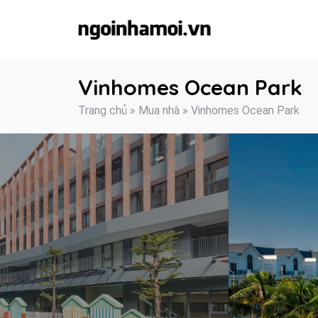
Skip
to
content
Vinhomes Ocean Park
Trang chủ
»
Mua nhà
»
Vinhomes Ocean Park