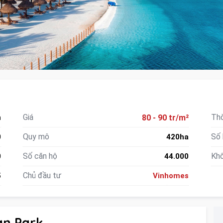
Giá
Thờ
n
80 - 90 tr/m²
Quy mô
Số 
0
420ha
Số căn hộ
Khô
0
44.000
Chủ đầu tư
5
Vinhomes
an Park