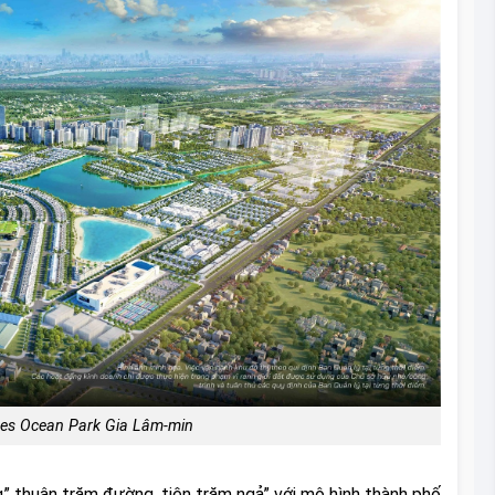
es Ocean Park Gia Lâm-min
” thuận trăm đường, tiện trăm ngả” với mô hình thành phố