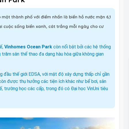
ạo một thành phố với điểm nhấn là biển hồ nước mặn 6,1
ại cuộc sống biển xanh, cát trắng mỗi ngày cho cư
tế,
Vinhomes Ocean Park
còn nổi bật bởi các hệ thống
g trăm sân thể thao đa dạng hàu hòa giữa không gian
ng đầu thế giới EDSA, với mật độ xây dựng thấp chỉ gần
còn được thụ hưởng các tiện ích khác như bể bơi, sân
ế, trường học các cấp, trong đó có Đại học VinUni tiêu