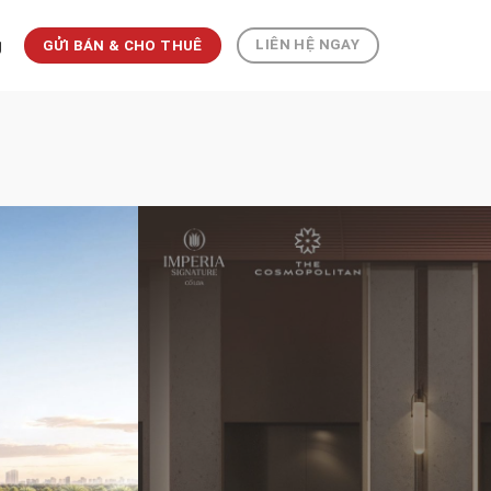
g
LIÊN HỆ NGAY
GỬI BÁN & CHO THUÊ