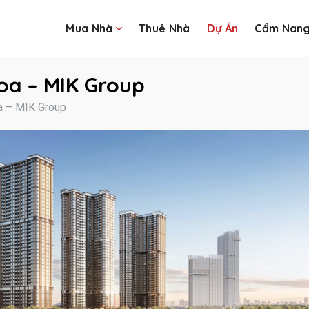
Mua Nhà
Thuê Nhà
Dự Án
Cẩm Nan
oa – MIK Group
a – MIK Group