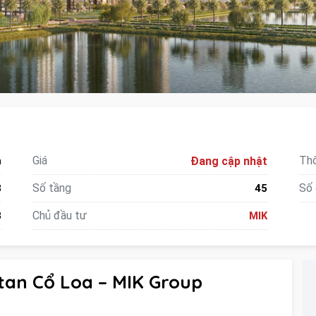
Giá
Thờ
n
Đang cập nhật
Số tầng
Số 
3
45
Chủ đầu tư
3
MIK
an Cổ Loa – MIK Group