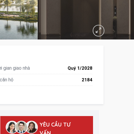
i gian giao nhà
Quý 1/2028
căn hộ
2184
YÊU CẦU TƯ
VẤN