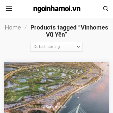
Skip
to
content
Home
/
Products tagged “Vinhomes
Vũ Yên”
Đang mở bán