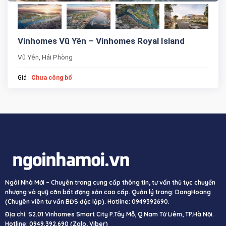
Vinhomes Vũ Yên – Vinhomes Royal Island
Vũ Yên, Hải Phòng
Giá :
Chưa công bố
Ngôi Nhà Mới – Chuyên trang cung cấp thông tin, tư vấn thủ tục chuyển
nhượng và quỹ căn bất động sản cao cấp. Quản lý trang: DongHoang
(Chuyên viên tư vấn BĐS độc lập). Hotline: 0949392690.
Địa chỉ: S2.01 Vinhomes Smart City P.Tây Mỗ, Q.Nam Từ Liêm, TP.Hà Nội.
Hotline: 0949.392.690 (Zalo, Viber)